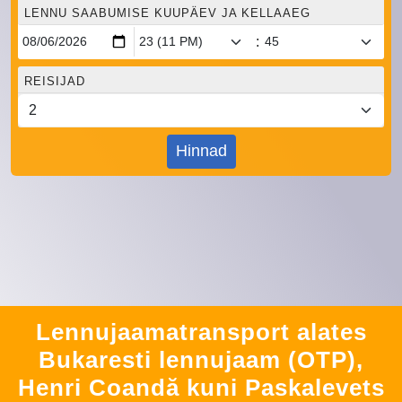
LENNU SAABUMISE KUUPÄEV JA KELLAAEG
:
REISIJAD
Hinnad
Lennujaamatransport alates
Bukaresti lennujaam (OTP),
Henri Coandă kuni Paskalevets