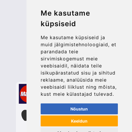
© 2026 Kraken Travel Ltd.
Me kasutame
More
küpsiseid
Blog
Update cookies preferences
Me kasutame küpsiseid ja
muid jälgimistehnoloogiaid, et
parandada teie
Contact
sirvimiskogemust meie
info@bucharesttransfer.com
veebisaidil, näidata teile
isikupärastatud sisu ja sihitud
Secure Payment with STRIPE
reklaame, analüüsida meie
veebisaidi liiklust ning mõista,
kust meie külastajad tulevad.
Nõustun
Keeldun