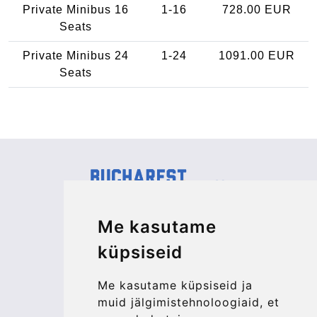
Private Minibus 16
1-16
728.00 EUR
Seats
Private Minibus 24
1-24
1091.00 EUR
Seats
Kraken Travel Ltd.
Me kasutame
www.uptransfers.com
küpsiseid
Office 1, 91 Market Street
Hoylake, CH47 5AA, UK
Me kasutame küpsiseid ja
Company number: 07800530
muid jälgimistehnoloogiaid, et