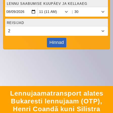
LENNU SAABUMISE KUUPÄEV JA KELLAAEG
:
REISIJAD
Hinnad
Lennujaamatransport alates
Bukaresti lennujaam (OTP),
Henri Coandă kuni Silistra