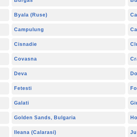
Burgas
Bu
Byala (Ruse)
Ca
Campulung
Ca
Cisnadie
Cl
Covasna
Cr
Deva
Do
Fetesti
Fo
Galati
Gi
Golden Sands, Bulgaria
Ho
Ileana (Calarasi)
Ju