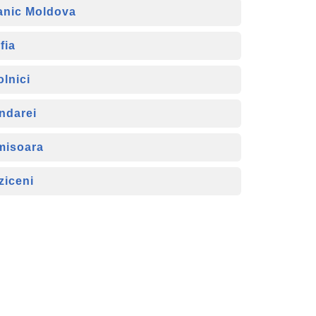
anic Moldova
fia
olnici
ndarei
misoara
ziceni