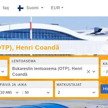
faq
Suomi
EUR
OTP), Henri Coandă
LENTOASEMA
KA
Bukarestin lentoasema (OTP), Henri
- 
Coandă
ÄIVÄ JA -AIKA
MATKUSTAJAT
Hi
: