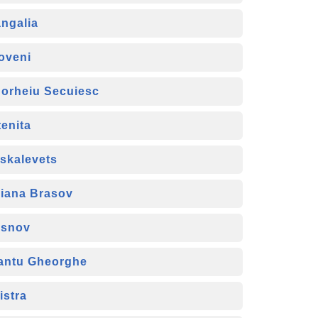
ngalia
oveni
orheiu Secuiesc
tenita
skalevets
iana Brasov
snov
antu Gheorghe
listra