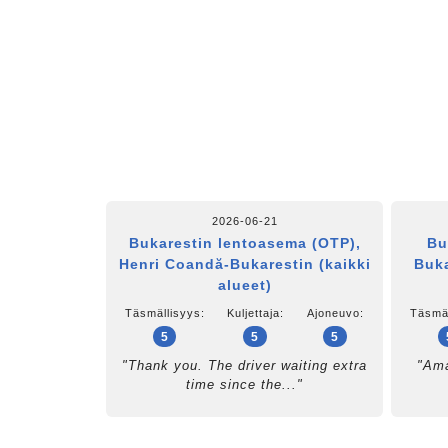
2026-06-21
Bukarestin lentoasema (OTP),
Bu
Henri Coandă-Bukarestin (kaikki
Buka
alueet)
Täsmällisyys:
Kuljettaja:
Ajoneuvo:
Täsmäl
5
5
5
"Thank you. The driver waiting extra
"Ama
time since the..."