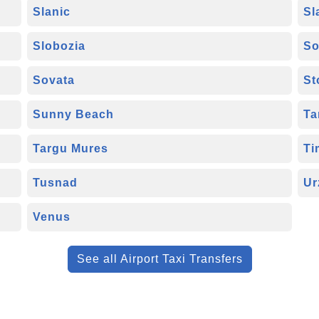
Slanic
Sl
Slobozia
So
Sovata
St
Sunny Beach
Ta
Targu Mures
Ti
Tusnad
Ur
Venus
See all Airport Taxi Transfers