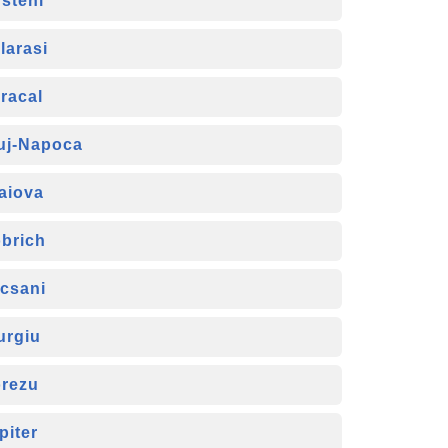
steni
larasi
racal
uj-Napoca
aiova
brich
csani
urgiu
rezu
piter