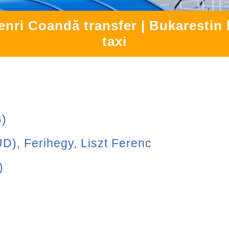
enri Coandă transfer | Bukarestin
taxi
G)
), Ferihegy, Liszt Ferenc
)