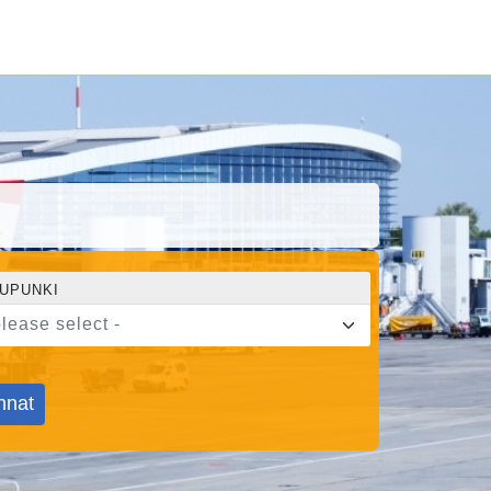
UPUNKI
please select -
nnat