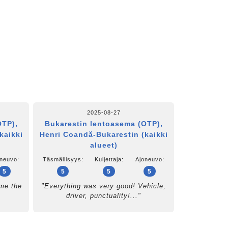
2025-08-27
OTP),
Bukarestin lentoasema (OTP),
kaikki
Henri Coandă-Bukarestin (kaikki
alueet)
neuvo:
Täsmällisyys:
Kuljettaja:
Ajoneuvo:
5
5
5
5
 me the
"Everything was very good! Vehicle,
driver, punctuality!..."