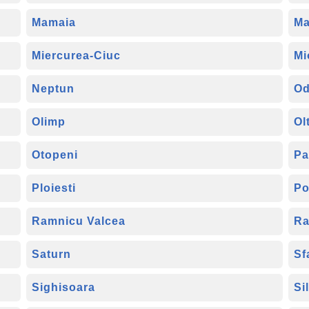
Mamaia
Ma
Miercurea-Ciuc
Mi
Neptun
Od
Olimp
Ol
Otopeni
Pa
Ploiesti
Po
Ramnicu Valcea
Ra
Saturn
Sf
Sighisoara
Si