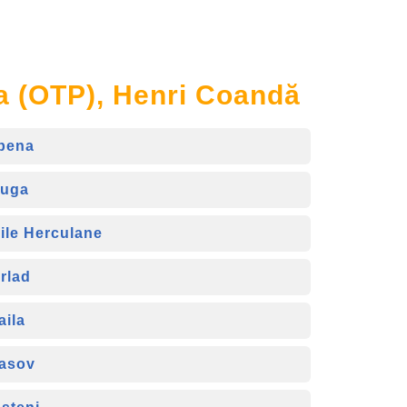
ma (OTP), Henri Coandă
bena
uga
ile Herculane
rlad
aila
asov