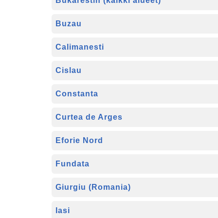
Bukarestin (kaikki alueet)
Buzau
Calimanesti
Cislau
Constanta
Curtea de Arges
Eforie Nord
Fundata
Giurgiu (Romania)
Iasi