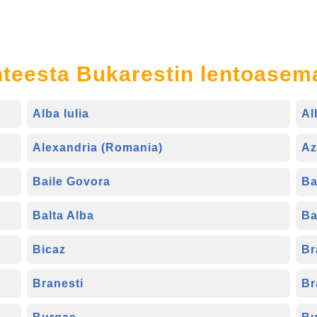
ohteesta Bukarestin lentoase
Alba Iulia
Al
Alexandria (Romania)
Az
Baile Govora
Ba
Balta Alba
Ba
Bicaz
Br
Branesti
Br