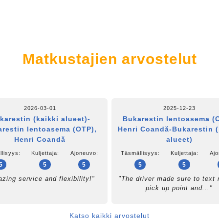
Matkustajien arvostelut
2026-03-01
2025-12-23
karestin (kaikki alueet)-
Bukarestin lentoasema (
restin lentoasema (OTP),
Henri Coandă-Bukarestin (
Henri Coandă
alueet)
lisyys:
Kuljettaja:
Ajoneuvo:
Täsmällisyys:
Kuljettaja:
Ajo
5
5
5
5
5
zing service and flexibility!"
"The driver made sure to text
pick up point and..."
Katso kaikki arvostelut