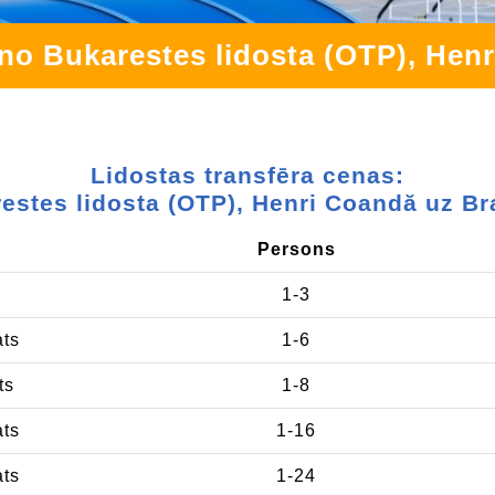
 no Bukarestes lidosta (OTP), Henr
Lidostas transfēra cenas:
estes lidosta (OTP), Henri Coandă uz Br
Persons
1-3
ats
1-6
ts
1-8
ats
1-16
ats
1-24