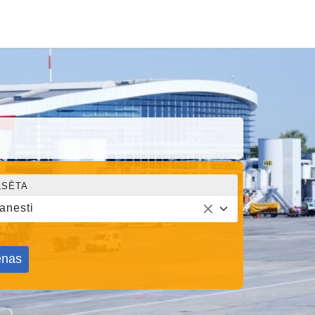
LSĒTA
anesti
nas