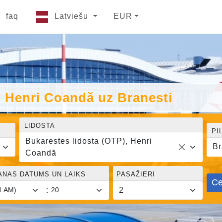
faq
Latviešu
EUR
, Henri Coandă uz Branesti
LIDOSTA
PI
Bukarestes lidosta (OTP), Henri
Br
Coandă
ANAS DATUMS UN LAIKS
PASAŽIERI
Ce
: