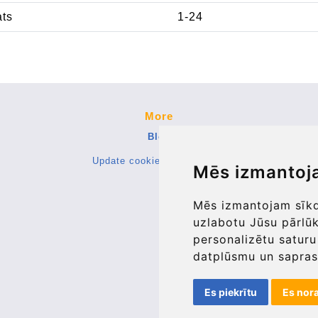
ats
1-24
More
Blog
Update cookies preferences
Mēs izmantoj
Mēs izmantojam sīkda
uzlabotu Jūsu pārlū
personalizētu saturu
datplūsmu un sapras
Es piekrītu
Es nor