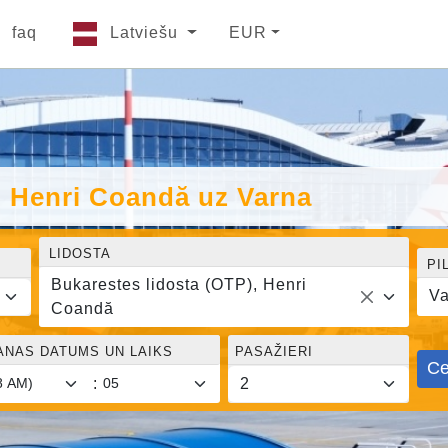
faq
Latviešu
EUR
, Henri Coandă uz Varna
LIDOSTA
PI
Bukarestes lidosta (OTP), Henri
Va
Coandă
ANAS DATUMS UN LAIKS
PASAŽIERI
Ce
: