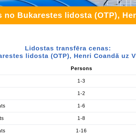
s no Bukarestes lidosta (OTP), He
Lidostas transfēra cenas:
restes lidosta (OTP), Henri Coandă uz 
Persons
1-3
1-2
ats
1-6
ts
1-8
ats
1-16