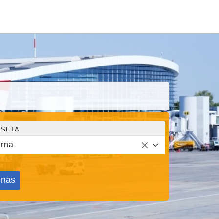
LSĒTA
rna
nas