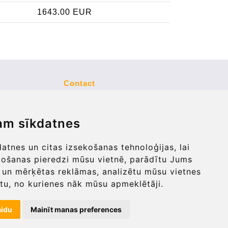
1643.00 EUR
Contact
info@bucharesttransfer.com
am sīkdatnes
Secure Payment with STRIPE
tnes un citas izsekošanas tehnoloģijas, lai
košanas pieredzi mūsu vietnē, parādītu Jums
 un mērķētas reklāmas, analizētu mūsu vietnes
tu, no kurienes nāk mūsu apmeklētāji.
aidu
Mainīt manas preferences