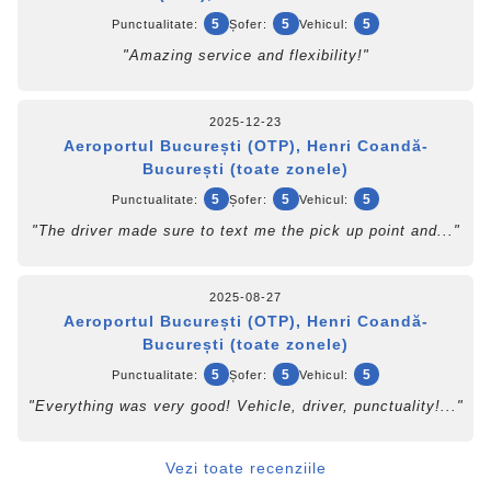
5
5
5
Punctualitate:
Șofer:
Vehicul:
"Amazing service and flexibility!"
2025-12-23
Aeroportul București (OTP), Henri Coandă-
București (toate zonele)
5
5
5
Punctualitate:
Șofer:
Vehicul:
"The driver made sure to text me the pick up point and..."
2025-08-27
Aeroportul București (OTP), Henri Coandă-
București (toate zonele)
5
5
5
Punctualitate:
Șofer:
Vehicul:
"Everything was very good! Vehicle, driver, punctuality!..."
Vezi toate recenziile