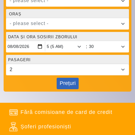
- please select -
ORAȘ
- please select -
DATA ȘI ORA SOSIRII ZBORULUI
:
PASAGERI
Prețuri
Fără comisioane de card de credit
Șoferi profesioniști