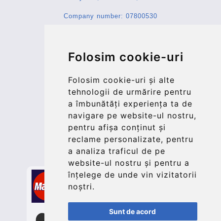
Company number: 07800530
© 2026 Kraken Travel Ltd.
Folosim cookie-uri
More
Blog
Folosim cookie-uri și alte
Update cookies preferences
tehnologii de urmărire pentru
a îmbunătăți experiența ta de
navigare pe website-ul nostru,
Contact
pentru afișa conținut și
info@bucharesttransfer.com
reclame personalizate, pentru
a analiza traficul de pe
Secure Payment with STRIPE
website-ul nostru și pentru a
înțelege de unde vin vizitatorii
noștri.
Sunt de acord