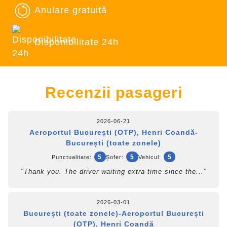
Anulare gratuită
Disponibilitate 24h
Recenzii pasageri
2026-06-21
Aeroportul București (OTP), Henri Coandă-
București (toate zonele)
5
5
5
Punctualitate:
Șofer:
Vehicul:
"Thank you. The driver waiting extra time since the..."
2026-03-01
București (toate zonele)-Aeroportul București
(OTP), Henri Coandă