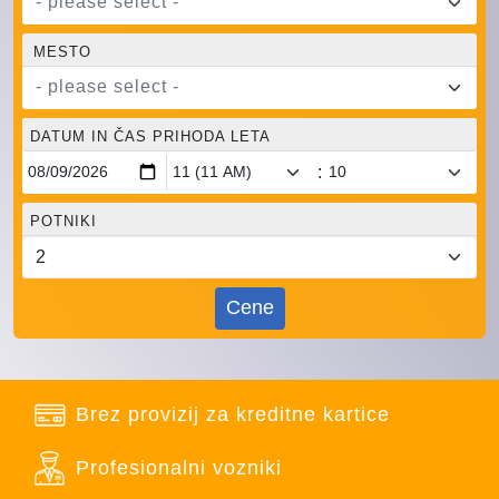
- please select -
MESTO
- please select -
DATUM IN ČAS PRIHODA LETA
:
POTNIKI
Cene
Brez provizij za kreditne kartice
Profesionalni vozniki