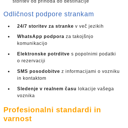
storitev od prihoda do destinacije
Odličnost podpore strankam
24/7 storitev za stranke
v več jezikih
WhatsApp podpora
za takojšnjo
komunikacijo
Elektronske potrditve
s popolnimi podatki
o rezervaciji
SMS posodobitve
z informacijami o vozniku
in kontaktom
Sledenje v realnem času
lokacije vašega
voznika
Profesionalni standardi in
varnost