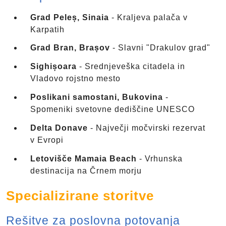
Grad Peleș, Sinaia
- Kraljeva palača v
Karpatih
Grad Bran, Brașov
- Slavni "Drakulov grad"
Sighișoara
- Srednjeveška citadela in
Vladovo rojstno mesto
Poslikani samostani, Bukovina
-
Spomeniki svetovne dediščine UNESCO
Delta Donave
- Največji močvirski rezervat
v Evropi
Letovišče Mamaia Beach
- Vrhunska
destinacija na Črnem morju
Specializirane storitve
Rešitve za poslovna potovanja