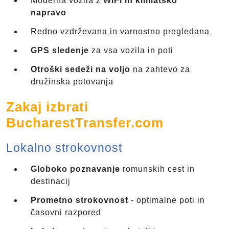
Moderna vozila z
WiFi in klimatsko
napravo
Redno vzdrževana in varnostno pregledana
GPS sledenje
za vsa vozila in poti
Otroški sedeži na voljo
na zahtevo za
družinska potovanja
Zakaj izbrati
BucharestTransfer.com
Lokalno strokovnost
Globoko poznavanje
romunskih cest in
destinacij
Prometno strokovnost
- optimalne poti in
časovni razpored