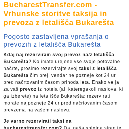
BucharestTransfer.com -
Vrhunske storitve taksija in
prevoza z letališča Bukarešta
Pogosto zastavljena vprašanja o
prevozih z letališča Bukarešta
Kdaj naj rezerviram svoj prevoz na/z letališča
Bukarešta?
Ko imate urejene vse svoje potovalne
načrte, prosimo rezervirajte svoj
taksi z letališča
Bukarešta
čim prej, vendar ne pozneje kot 24 ur
pred načrtovanim časom prihoda leta. Enako velja
za vaš
prevoz
iz hotela (ali kateregakoli naslova, ki
ga izberete) na letališče Bukarešta: rezervirati
morate najpozneje 24 ur pred načrtovanim časom
prevzema na vašem naslovu.
Je varno rezervirati taksi na
bucharesttransfer.com?
Da, naša spletna stran je