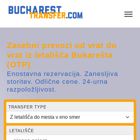
Zasebni prevozi od vrat do
vrat iz letališča Bukarešta
(OTP)
Enostavna rezervacija. Zanesljiva
storitev. Odlične cene. 24-urna
razpoložljivost.
TRANSFER TYPE
LETALIŠČE