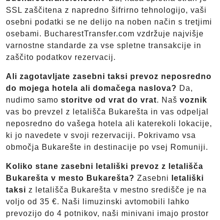
SSL zaščitena z napredno šifrirno tehnologijo, vaši
osebni podatki se ne delijo na noben način s tretjimi
osebami. BucharestTransfer.com vzdržuje najvišje
varnostne standarde za vse spletne transakcije in
zaščito podatkov rezervacij.
Ali zagotavljate zasebni taksi prevoz neposredno
do mojega hotela ali domačega naslova?
Da,
nudimo samo
storitve od vrat do vrat
. Naš
voznik
vas bo prevzel z letališča Bukarešta in vas odpeljal
neposredno do vašega hotela ali katerekoli lokacije,
ki jo navedete v svoji rezervaciji. Pokrivamo vsa
območja Bukarešte in destinacije po vsej Romuniji.
Koliko stane zasebni letališki prevoz z letališča
Bukarešta v mesto Bukarešta?
Zasebni
letališki
taksi
z letališča Bukarešta v mestno središče je na
voljo od 35 €. Naši limuzinski avtomobili lahko
prevozijo do 4 potnikov, naši minivani imajo prostor