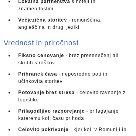
Lokalna partnerstva
s hoteli in
znamenitostmi
Večjezična storitev
- romunščina,
angleščina in drugi jeziki
Vrednost in priročnost
Fiksno cenovanje
- brez presenečenj ali
skritih stroškov
Prihranek časa
- neposredne poti in
učinkovita storitev
Potovanje brez stresa
- celovito ravnanje z
logistiko
Prilagodljivo razporejanje
- prilagajanje
kateremu koli času prihoda
Celovito pokrivanje
- kjer koli v Romuniji in