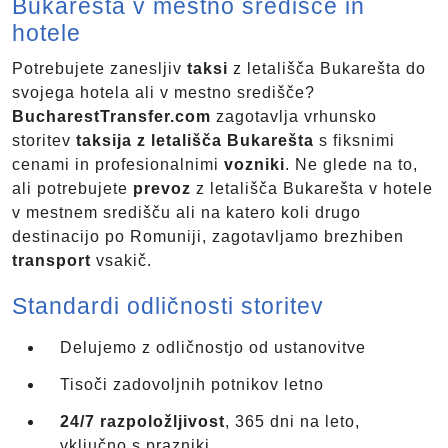
Bukarešta v mestno središče in
hotele
Potrebujete zanesljiv
taksi
z letališča Bukarešta do
svojega hotela ali v mestno središče?
BucharestTransfer.com
zagotavlja vrhunsko
storitev
taksija z letališča Bukarešta
s fiksnimi
cenami in profesionalnimi
vozniki
. Ne glede na to,
ali potrebujete
prevoz
z letališča Bukarešta v hotele
v mestnem središču ali na katero koli drugo
destinacijo po Romuniji, zagotavljamo brezhiben
transport
vsakič.
Standardi odličnosti storitev
Delujemo z odličnostjo od ustanovitve
Tisoči zadovoljnih potnikov letno
24/7 razpoložljivost
, 365 dni na leto,
vključno s prazniki