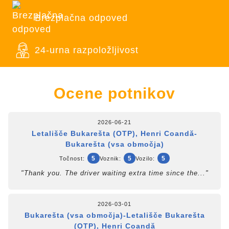
Brezplačna odpoved
24-urna razpoložljivost
Ocene potnikov
2026-06-21
Letališče Bukarešta (OTP), Henri Coandă-
Bukarešta (vsa območja)
5
5
5
Točnost:
Voznik:
Vozilo:
"Thank you. The driver waiting extra time since the..."
2026-03-01
Bukarešta (vsa območja)-Letališče Bukarešta
(OTP), Henri Coandă