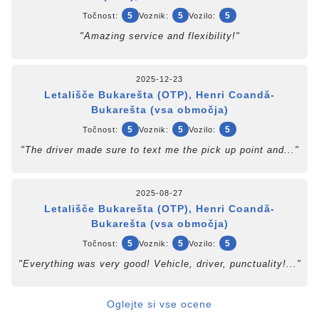
5
5
5
Točnost:
Voznik:
Vozilo:
"Amazing service and flexibility!"
2025-12-23
Letališče Bukarešta (OTP), Henri Coandă-
Bukarešta (vsa območja)
5
5
5
Točnost:
Voznik:
Vozilo:
"The driver made sure to text me the pick up point and..."
2025-08-27
Letališče Bukarešta (OTP), Henri Coandă-
Bukarešta (vsa območja)
5
5
5
Točnost:
Voznik:
Vozilo:
"Everything was very good! Vehicle, driver, punctuality!..."
Oglejte si vse ocene