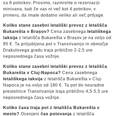
za 8 potnikov. Prosimo, razmislite o rezervaciji
minivana, tudi če vas ni več kot 4 potnikov, v
primeru, da imate dodatno veliko ali več prtljage.
Koliko stane zasebni letališki prevoz z letališča
Bukarešta v Brașov?
Cena zasebnega
letališkega
taksija
z letališča Bukarešta v Brașov je na voljo od
95 €. Ta priljubljena pot v Transilvanijo in območje
Drakulovega gradu traja približno 2-2,5 ure
neposrednega časa vožnje.
Koliko stane zasebni letališki prevoz z letališča
Bukarešta v Cluj-Napoca?
Cena zasebnega
letališkega taksija
z letališča Bukarešta v Cluj-
Napoca je na voljo od 180 €. Ta pot do neuradne
prestolnice Transilvanije traja približno 4,5-5,5 ure
neposrednega časa vožnje.
Koliko časa traja pot z letališča Bukarešta v
mesto?
Ocenjeni
čas potovanja
z letališča