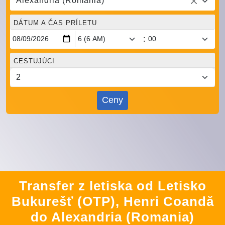
Alexandria (Romania)
DÁTUM A ČAS PRÍLETU
:
CESTUJÚCI
Ceny
Transfer z letiska od Letisko
Bukurešť (OTP), Henri Coandă
do Alexandria (Romania)