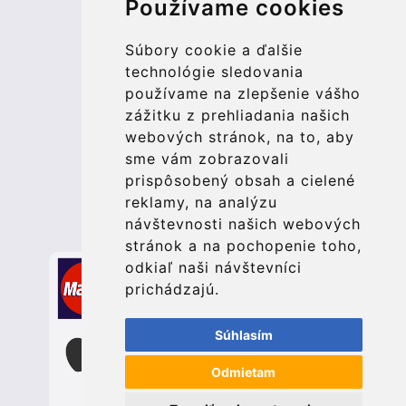
Používame cookies
© 2026 Kraken Travel Ltd.
More
Súbory cookie a ďalšie
technológie sledovania
Blog
používame na zlepšenie vášho
Update cookies preferences
zážitku z prehliadania našich
webových stránok, na to, aby
sme vám zobrazovali
Contact
prispôsobený obsah a cielené
info@bucharesttransfer.com
reklamy, na analýzu
návštevnosti našich webových
Secure Payment with STRIPE
stránok a na pochopenie toho,
odkiaľ naši návštevníci
prichádzajú.
Súhlasím
Odmietam