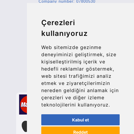
Company number: 07800530
© 2026 Kraken Travel Ltd.
Çerezleri
More
kullanıyoruz
Blog
Update cookies preferences
Web sitemizde gezinme
deneyiminizi geliştirmek, size
kişiselleştirilmiş içerik ve
Contact
hedefli reklamlar göstermek,
info@bucharesttransfer.com
web sitesi trafiğimizi analiz
etmek ve ziyaretçilerimizin
Secure Payment with STRIPE
nereden geldiğini anlamak için
çerezleri ve diğer izleme
teknolojilerini kullanıyoruz.
Kabul et
Reddet