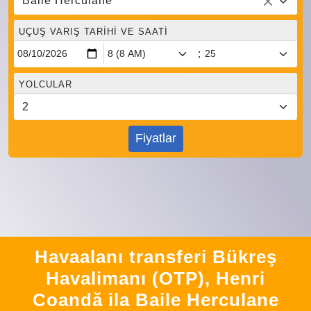
Baile Herculane
UÇUŞ VARIŞ TARIHI VE SAATI
:
YOLCULAR
Fiyatlar
Havaalanı transferi Bükreş
Havalimanı (OTP), Henri
Coandă ila Baile Herculane