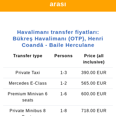
arası
Havalimanı transfer fiyatları:
Bükreş Havalimanı (OTP), Henri
Coandă - Baile Herculane
Transfer type
Persons
Price (all
inclusive)
Private Taxi
1-3
390.00 EUR
Mercedes E-Class
1-2
565.00 EUR
Premium Minivan 6
1-6
600.00 EUR
seats
Private Minibus 8
1-8
718.00 EUR