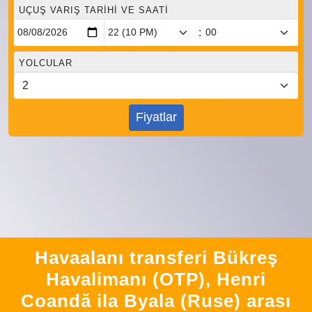
UÇUŞ VARIŞ TARIHI VE SAATI
:
YOLCULAR
Fiyatlar
Havaalanı transferi Bükreş
Havalimanı (OTP), Henri
Coandă ila Byala (Ruse) arası