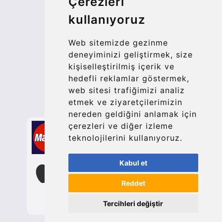
Çerezleri
More
kullanıyoruz
Blog
Update cookies preferences
Web sitemizde gezinme
deneyiminizi geliştirmek, size
kişiselleştirilmiş içerik ve
Contact
hedefli reklamlar göstermek,
info@bucharesttransfer.com
web sitesi trafiğimizi analiz
etmek ve ziyaretçilerimizin
Secure Payment with STRIPE
nereden geldiğini anlamak için
çerezleri ve diğer izleme
teknolojilerini kullanıyoruz.
Kabul et
Reddet
Tercihleri değiştir