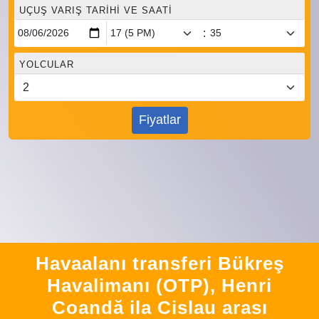
UÇUŞ VARIŞ TARIHI VE SAATI
:
YOLCULAR
Fiyatlar
Havaalanı transferi Bükreş
Havalimanı (OTP), Henri
Coandă ila Cislau arası