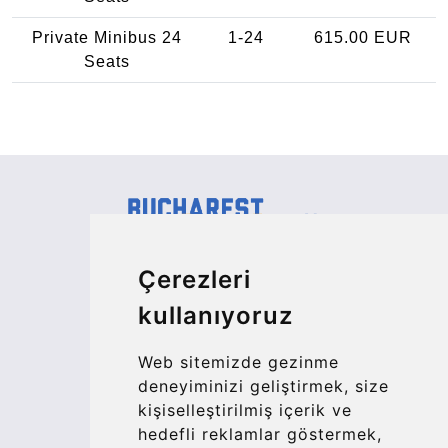
Private Minibus 24
1-24
615.00 EUR
Seats
Kraken Travel Ltd.
Çerezleri
www.uptransfers.com
kullanıyoruz
Office 1, 91 Market Street
Hoylake, CH47 5AA, UK
Web sitemizde gezinme
Company number: 07800530
deneyiminizi geliştirmek, size
kişiselleştirilmiş içerik ve
© 2026 Kraken Travel Ltd.
hedefli reklamlar göstermek,