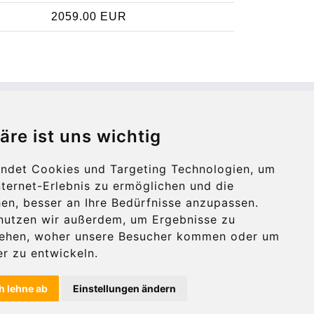
2059.00 EUR
Contact
äre ist uns wichtig
info@bucharesttransfer.com
ndet Cookies und Targeting Technologien, um
Secure Payment with STRIPE
nternet-Erlebnis zu ermöglichen und die
en, besser an Ihre Bedürfnisse anzupassen.
nutzen wir außerdem, um Ergebnisse zu
tehen, woher unsere Besucher kommen oder um
r zu entwickeln.
h lehne ab
Einstellungen ändern