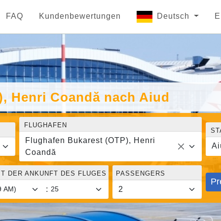
FAQ
Kundenbewertungen
Deutsch
E
), Henri Coandă nach Aiud
FLUGHAFEN
ST
Flughafen Bukarest (OTP), Henri
Ai
Coandă
IT DER ANKUNFT DES FLUGES
PASSENGERS
Pr
: