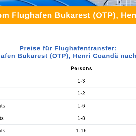
om Flughafen Bukarest (OTP), He
Preise für Flughafentransfer:
afen Bukarest (OTP), Henri Coandă nac
Persons
1-3
1-2
ats
1-6
ts
1-8
ats
1-16