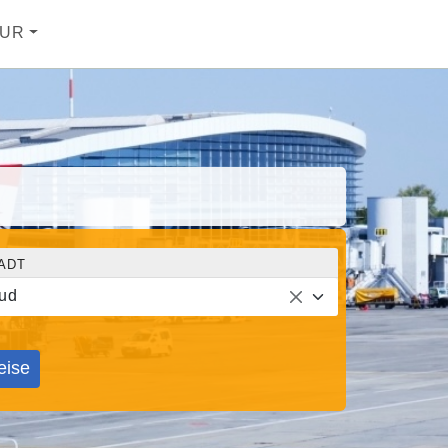
UR
ADT
ud
eise