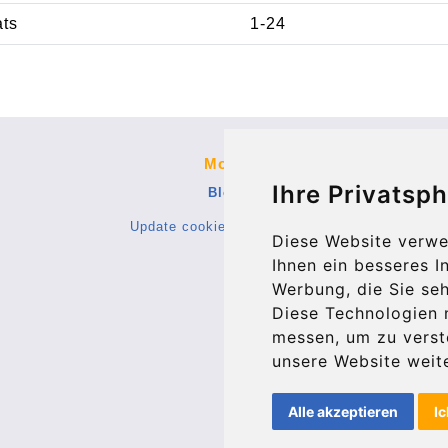
ats
1-24
More
Ihre Privatsph
Blog
Update cookies preferences
Diese Website verwe
Ihnen ein besseres I
Werbung, die Sie seh
Diese Technologien 
messen, um zu vers
unsere Website weite
Alle akzeptieren
Ic