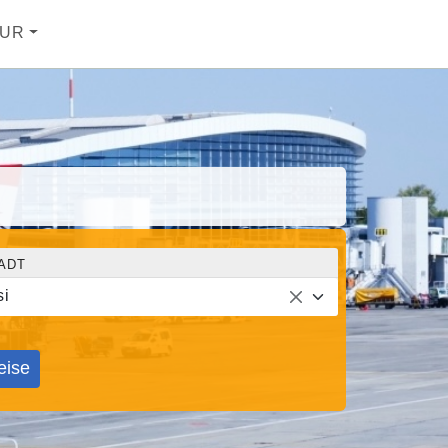
UR
ADT
si
eise