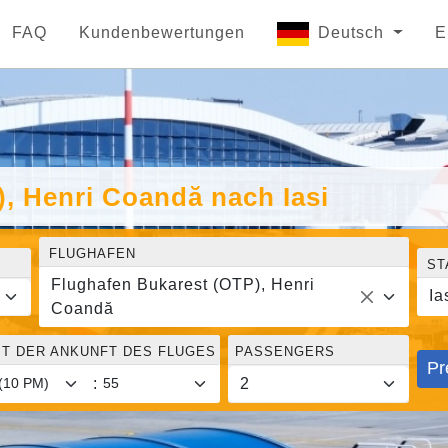
FAQ
Kundenbewertungen
Deutsch
E
, Henri Coandă nach Iasi
FLUGHAFEN
ST
Flughafen Bukarest (OTP), Henri
Ia
Coandă
IT DER ANKUNFT DES FLUGES
PASSENGERS
Pr
: