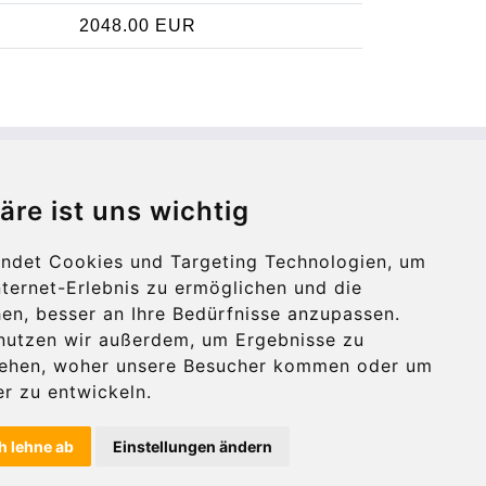
2048.00 EUR
Contact
äre ist uns wichtig
info@bucharesttransfer.com
ndet Cookies und Targeting Technologien, um
Secure Payment with STRIPE
nternet-Erlebnis zu ermöglichen und die
en, besser an Ihre Bedürfnisse anzupassen.
nutzen wir außerdem, um Ergebnisse zu
tehen, woher unsere Besucher kommen oder um
r zu entwickeln.
h lehne ab
Einstellungen ändern