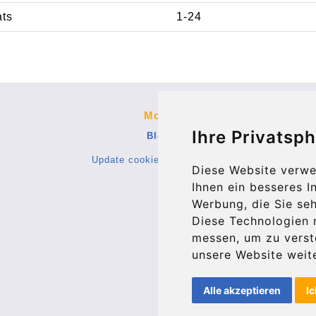
ats
1-24
More
Ihre Privatsph
Blog
Update cookies preferences
Diese Website verwe
Ihnen ein besseres I
Werbung, die Sie seh
Diese Technologien 
messen, um zu vers
unsere Website weite
Alle akzeptieren
Ic