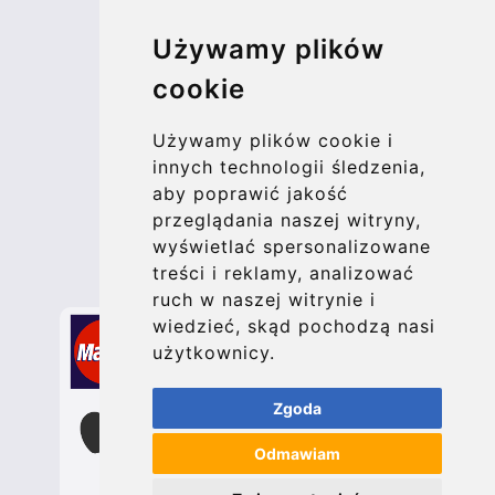
© 2026 Kraken Travel Ltd.
Używamy plików
More
cookie
Blog
Update cookies preferences
Używamy plików cookie i
innych technologii śledzenia,
aby poprawić jakość
Contact
przeglądania naszej witryny,
info@bucharesttransfer.com
wyświetlać spersonalizowane
treści i reklamy, analizować
Secure Payment with STRIPE
ruch w naszej witrynie i
wiedzieć, skąd pochodzą nasi
użytkownicy.
Zgoda
Odmawiam