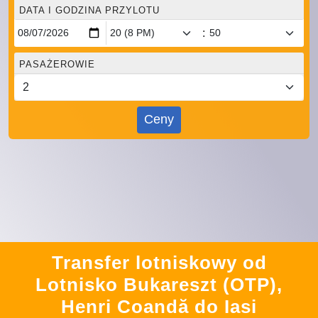
DATA I GODZINA PRZYLOTU
:
PASAŻEROWIE
Ceny
Transfer lotniskowy od
Lotnisko Bukareszt (OTP),
Henri Coandă do Iasi