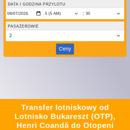
DATA I GODZINA PRZYLOTU
:
PASAŻEROWIE
Ceny
Transfer lotniskowy od
Lotnisko Bukareszt (OTP),
Henri Coandă do Otopeni