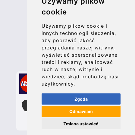
Używamy plików
More
cookie
Blog
Update cookies preferences
Używamy plików cookie i
innych technologii śledzenia,
aby poprawić jakość
Contact
przeglądania naszej witryny,
info@bucharesttransfer.com
wyświetlać spersonalizowane
treści i reklamy, analizować
Secure Payment with STRIPE
ruch w naszej witrynie i
wiedzieć, skąd pochodzą nasi
użytkownicy.
Zgoda
Odmawiam
Zmiana ustawień