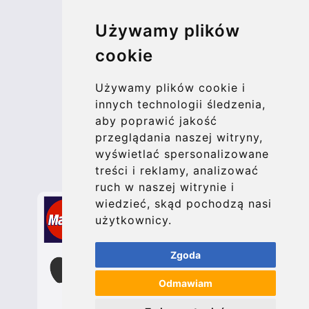
© 2026 Kraken Travel Ltd.
Używamy plików
More
cookie
Blog
Update cookies preferences
Używamy plików cookie i
innych technologii śledzenia,
aby poprawić jakość
Contact
przeglądania naszej witryny,
info@bucharesttransfer.com
wyświetlać spersonalizowane
treści i reklamy, analizować
Secure Payment with STRIPE
ruch w naszej witrynie i
wiedzieć, skąd pochodzą nasi
użytkownicy.
Zgoda
Odmawiam