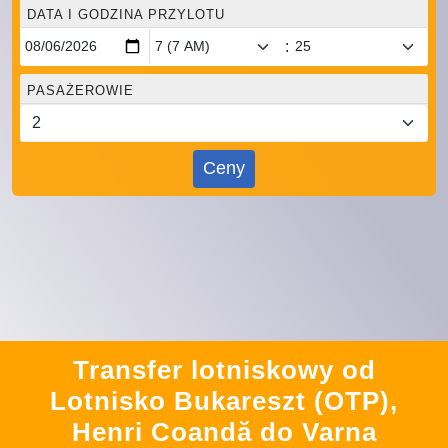
DATA I GODZINA PRZYLOTU
:
PASAŻEROWIE
Ceny
Transfer lotniskowy od
Lotnisko Bukareszt (OTP),
Henri Coandă do Varna