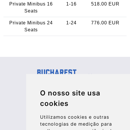
Private Minibus 16
1-16
518.00 EUR
Seats
Private Minibus 24
1-24
776.00 EUR
Seats
Kraken Travel Ltd.
O nosso site usa
www.uptransfers.com
cookies
Office 1, 91 Market Street
Hoylake, CH47 5AA, UK
Utilizamos cookies e outras
Company number: 07800530
tecnologias de medição para