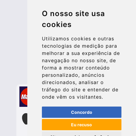
© 2026 Kraken Travel Ltd.
O nosso site usa
More
cookies
Blog
Update cookies preferences
Utilizamos cookies e outras
tecnologias de medição para
melhorar a sua experiência de
Contact
navegação no nosso site, de
info@bucharesttransfer.com
forma a mostrar conteúdo
personalizado, anúncios
Secure Payment with STRIPE
direcionados, analisar o
tráfego do site e entender de
onde vêm os visitantes.
Concordo
Eu recuso