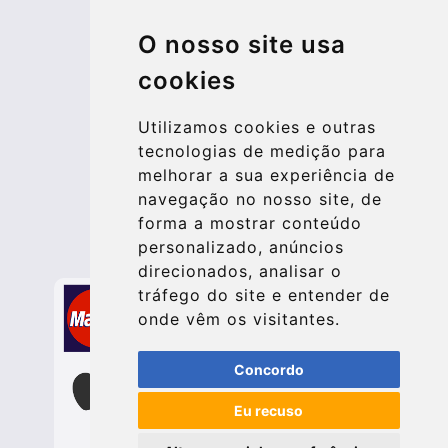
© 2026 Kraken Travel Ltd.
O nosso site usa
More
cookies
Blog
Update cookies preferences
Utilizamos cookies e outras
tecnologias de medição para
melhorar a sua experiência de
Contact
navegação no nosso site, de
info@bucharesttransfer.com
forma a mostrar conteúdo
personalizado, anúncios
Secure Payment with STRIPE
direcionados, analisar o
tráfego do site e entender de
onde vêm os visitantes.
Concordo
Eu recuso