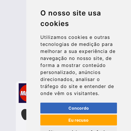
© 2026 Kraken Travel Ltd.
O nosso site usa
More
cookies
Blog
Update cookies preferences
Utilizamos cookies e outras
tecnologias de medição para
melhorar a sua experiência de
Contact
navegação no nosso site, de
info@bucharesttransfer.com
forma a mostrar conteúdo
personalizado, anúncios
Secure Payment with STRIPE
direcionados, analisar o
tráfego do site e entender de
onde vêm os visitantes.
Concordo
Eu recuso