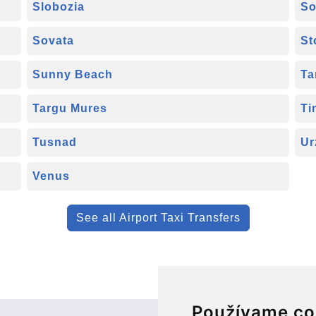
Slobozia
So
Sovata
St
Sunny Beach
Ta
Targu Mures
Ti
Tusnad
Ur
Venus
See all Airport Taxi Transfers
Používame co