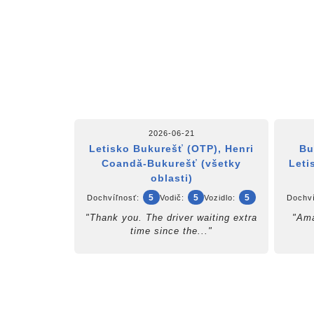
2026-06-21
Letisko Bukurešť (OTP), Henri
Bu
Coandă-Bukurešť (všetky
Leti
oblasti)
5
5
5
Dochvíľnosť:
Vodič:
Vozidlo:
Dochví
"Thank you. The driver waiting extra
"Ama
time since the..."