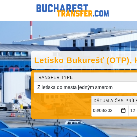
Letisko Bukurešť (OTP),
TRANSFER TYPE
DÁTUM A ČAS PRÍL