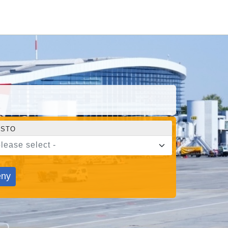
STO
please select -
ny