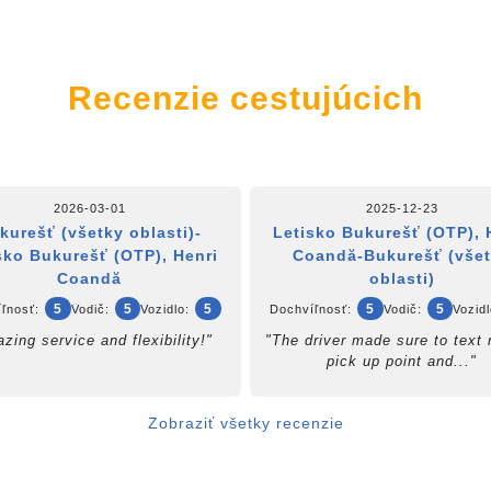
Recenzie cestujúcich
2026-03-01
2025-12-23
kurešť (všetky oblasti)-
Letisko Bukurešť (OTP), 
sko Bukurešť (OTP), Henri
Coandă-Bukurešť (vše
Coandă
oblasti)
5
5
5
5
5
ľnosť:
Vodič:
Vozidlo:
Dochvíľnosť:
Vodič:
Vozidl
zing service and flexibility!"
"The driver made sure to text
pick up point and..."
Zobraziť všetky recenzie