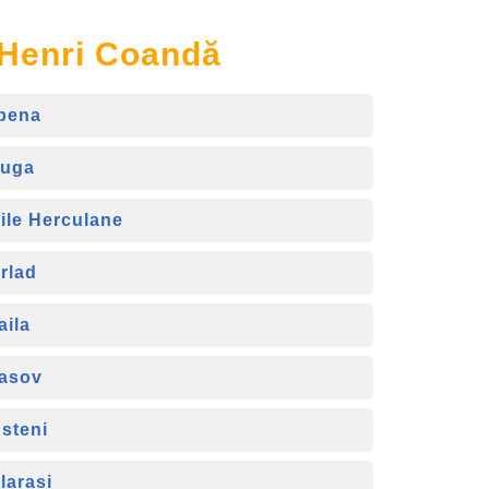
 Henri Coandă
bena
uga
ile Herculane
rlad
aila
asov
steni
larasi