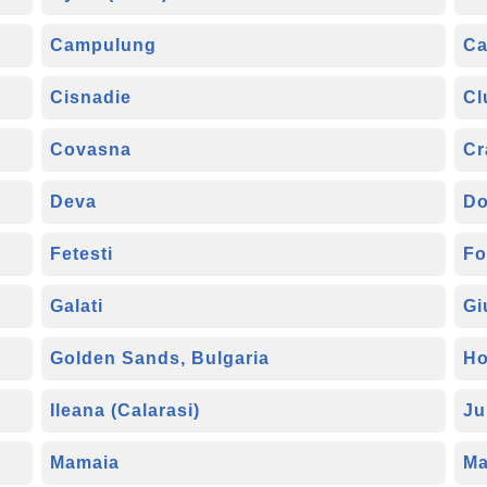
Campulung
Ca
Cisnadie
Cl
Covasna
Cr
Deva
Do
Fetesti
Fo
Galati
Gi
Golden Sands, Bulgaria
Ho
Ileana (Calarasi)
Ju
Mamaia
Ma