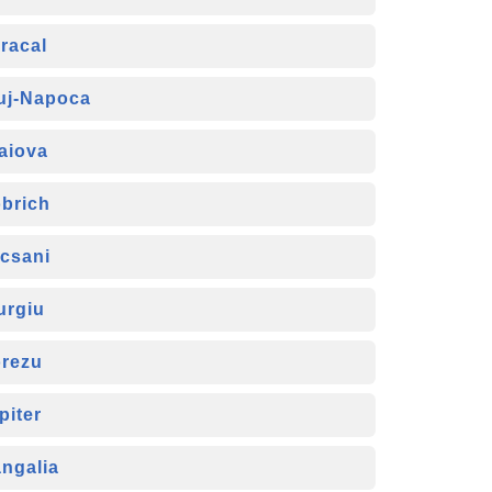
racal
uj-Napoca
aiova
brich
csani
urgiu
rezu
piter
ngalia