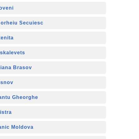
oveni
orheiu Secuiesc
tenita
skalevets
iana Brasov
snov
antu Gheorghe
listra
anic Moldova