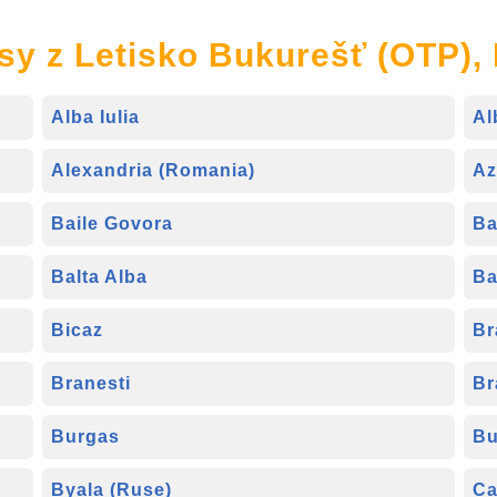
sy z Letisko Bukurešť (OTP),
Alba Iulia
Al
Alexandria (Romania)
Az
Baile Govora
Ba
Balta Alba
Ba
Bicaz
Br
Branesti
Br
Burgas
Bu
Byala (Ruse)
Ca