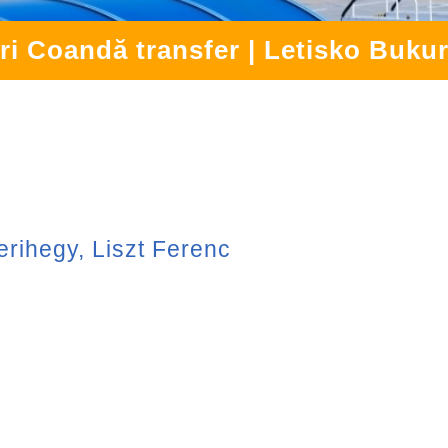
ri Coandă transfer | Letisko Bukur
rihegy, Liszt Ferenc