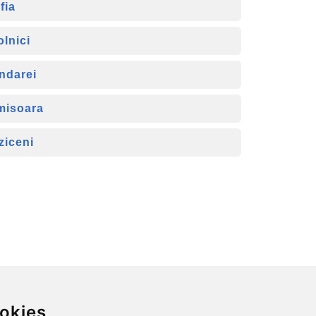
fia
olnici
ndarei
misoara
ziceni
okies