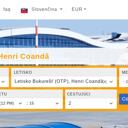
faq
Slovenčina
EUR
 Henri Coandă
LETISKO
ME
Letisko Bukurešť (OTP), Henri Coandă
- 
ETU
CESTUJÚCI
Ce
: