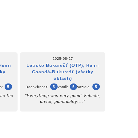
2025-08-27
Henri
Letisko Bukurešť (OTP), Henri
tky
Coandă-Bukurešť (všetky
oblasti)
5
5
5
5
o:
Dochvíľnosť:
Vodič:
Vozidlo:
 me the
"Everything was very good! Vehicle,
driver, punctuality!..."