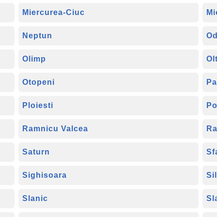
Miercurea-Ciuc
Mi
Neptun
Od
Olimp
Ol
Otopeni
Pa
Ploiesti
Po
Ramnicu Valcea
Ra
Saturn
Sf
Sighisoara
Si
Slanic
Sl