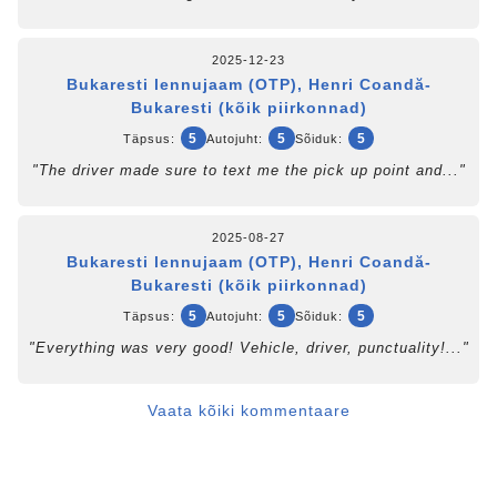
2025-12-23
Bukaresti lennujaam (OTP), Henri Coandă-
Bukaresti (kõik piirkonnad)
5
5
5
Täpsus:
Autojuht:
Sõiduk:
"The driver made sure to text me the pick up point and..."
2025-08-27
Bukaresti lennujaam (OTP), Henri Coandă-
Bukaresti (kõik piirkonnad)
5
5
5
Täpsus:
Autojuht:
Sõiduk:
"Everything was very good! Vehicle, driver, punctuality!..."
Vaata kõiki kommentaare