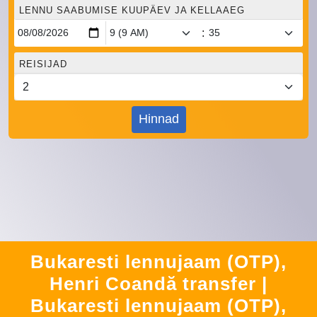
LENNU SAABUMISE KUUPÄEV JA KELLAAEG
:
REISIJAD
Hinnad
Bukaresti lennujaam (OTP),
Henri Coandă transfer |
Bukaresti lennujaam (OTP),