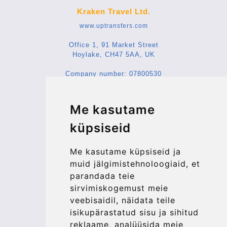
Kraken Travel Ltd.
www.uptransfers.com
Office 1, 91 Market Street
Hoylake, CH47 5AA, UK
Company number: 07800530
© 2026 Kraken Travel Ltd.
Me kasutame
More
küpsiseid
Blog
Update cookies preferences
Me kasutame küpsiseid ja
muid jälgimistehnoloogiaid, et
parandada teie
Contact
sirvimiskogemust meie
info@bucharesttransfer.com
veebisaidil, näidata teile
isikupärastatud sisu ja sihitud
Secure Payment with STRIPE
reklaame, analüüsida meie