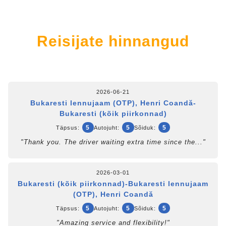
Reisijate hinnangud
2026-06-21
Bukaresti lennujaam (OTP), Henri Coandă-
Bukaresti (kõik piirkonnad)
5
5
5
Täpsus:
Autojuht:
Sõiduk:
"Thank you. The driver waiting extra time since the..."
2026-03-01
Bukaresti (kõik piirkonnad)-Bukaresti lennujaam
(OTP), Henri Coandă
5
5
5
Täpsus:
Autojuht:
Sõiduk:
"Amazing service and flexibility!"