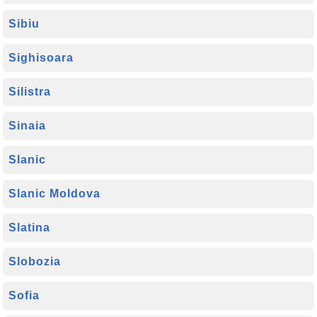
Sibiu
Sighisoara
Silistra
Sinaia
Slanic
Slanic Moldova
Slatina
Slobozia
Sofia