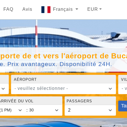
FAQ
Avis
Français
EUR
-porte de et vers l'aéroport de Bu
le. Prix avantageux. Disponibilité 24H.
AÉROPORT
VI
- veuillez sélectionner -
- 
ARRIVÉE DU VOL
PASSAGERS
Ta
: