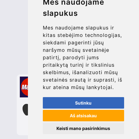
Mes naudojame
More
slapukus
Blog
Update cookies preferences
Mes naudojame slapukus ir
kitas stebėjimo technologijas,
siekdami pagerinti jūsų
Contact
naršymo mūsų svetainėje
info@bucharesttransfer.com
patirtį, parodyti jums
pritaikytą turinį ir tikslinius
Secure Payment with STRIPE
skelbimus, išanalizuoti mūsų
svetainės srautą ir suprasti, iš
kur ateina mūsų lankytojai.
Sutinku
Aš atsisakau
Keisti mano pasirinkimus