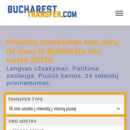
Privatūs pervežimai nuo durų
iki durų iš Bukarešto oro
uosto (OTP)
Lengvas užsakymas. Patikima
paslauga. Puikūs kainos. 24 valandų
prieinamumas.
TRANSFER TYPE
ORO UOSTAS